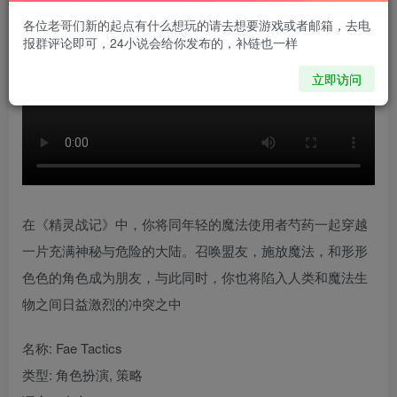
各位老哥们新的起点有什么想玩的请去想要游戏或者邮箱，去电
报群评论即可，24小说会给你发布的，补链也一样
立即访问
在《精灵战记》中，你将同年轻的魔法使用者芍药一起穿越
一片充满神秘与危险的大陆。召唤盟友，施放魔法，和形形
色色的角色成为朋友，与此同时，你也将陷入人类和魔法生
物之间日益激烈的冲突之中
名称: Fae Tactics
类型: 角色扮演, 策略