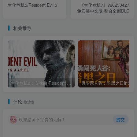
生化危机5/Resident Evil 5
《生化危机7》v20230427
免安装中文版 整合全部DLC
相关推荐
生化危机9：安魂曲 Resident Evil RequiemBuild.21960597官方中文免安装版
勇闯死人谷：暗黑之日Int
评论
抢沙发
欢迎您留下宝贵的见解！
提交