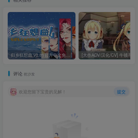
归乡狂想曲 v0.89官方中文免安装版
[大作ADV/汉化/CV] 牛
评论
抢沙发
欢迎您留下宝贵的见解！
提交