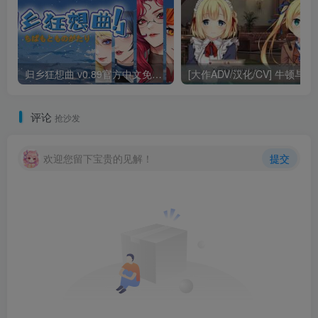
归乡狂想曲 v0.89官方中文免安装版
[大作ADV/汉化/CV] 牛
评论
抢沙发
欢迎您留下宝贵的见解！
提交