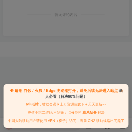
暂无评论内容
×
🔊
请用
谷歌 / 火狐 / Edge
浏览器打开，避免后续无法进入站点
新
人必看（解决90%问题）
6年老站
，赞助会员享上万资源任意下＋天天更新~~
｜
充值不跳二维码/不到账：点分类栏
联系站务
解决
｜
中国大陆移动用户请使用 VPN（梯子）访问，当前 CN2 移动线路出问题了
570
欢迎您留下宝贵的见解！