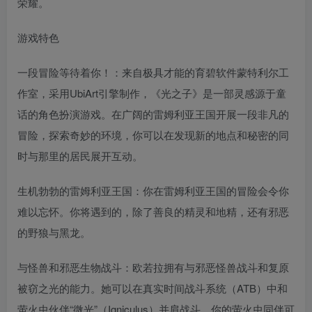
荣耀。
游戏特色
一段冒险等待着你！：来自极具才能的育碧软件蒙特利尔工
作室，采用UbiArt引擎制作，《光之子》是一部灵感源于童
话的角色扮演游戏。在广阔的雷姆利亚王国开展一段非凡的
冒险，探索奇妙的环境，你可以在发现新的地点和秘密的同
时与那里的居民展开互动。
生机勃勃的雷姆利亚王国：你在雷姆利亚王国的冒险会令你
难以忘怀。你将遇到的，除了善良的精灵和地精，还有邪恶
的野狼与黑龙。
与怪兽和邪恶生物战斗：欧若拉拥有与邪恶怪兽战斗和复原
被窃之光的能力。她可以在真实时间战斗系统（ATB）中和
萤火虫伙伴“微光”（Igniculus）并肩战斗。你的萤火虫同伴可