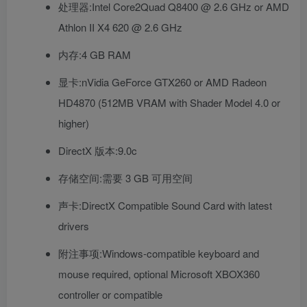
处理器:Intel Core2Quad Q8400 @ 2.6 GHz or AMD
Athlon II X4 620 @ 2.6 GHz
内存:4 GB RAM
显卡:nVidia GeForce GTX260 or AMD Radeon
HD4870 (512MB VRAM with Shader Model 4.0 or
higher)
DirectX 版本:9.0c
存储空间:需要 3 GB 可用空间
声卡:DirectX Compatible Sound Card with latest
drivers
附注事项:Windows-compatible keyboard and
mouse required, optional Microsoft XBOX360
controller or compatible