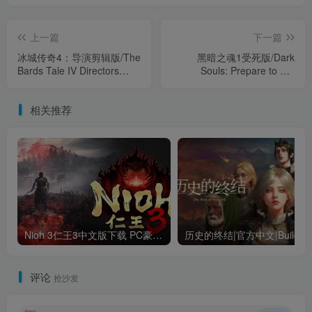
上一篇
下一篇
冰城传奇4：导演剪辑版/The
黑暗之魂1受死版/Dark
Bards Tale IV Directors
Souls: Prepare to Die
Cut（v4686232）
Edition
相关推荐
Nioh 3仁王3中文版下载 PC豪华版｜全DLC+终极内容整合
评论
抢沙发